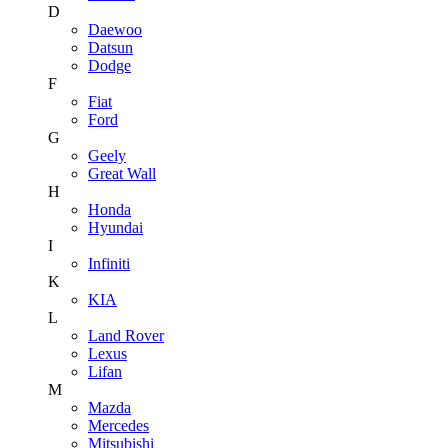
D
Daewoo
Datsun
Dodge
F
Fiat
Ford
G
Geely
Great Wall
H
Honda
Hyundai
I
Infiniti
K
KIA
L
Land Rover
Lexus
Lifan
M
Mazda
Mercedes
Mitsubishi