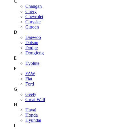
C
Changan
Chery
Chevrolet
Chrysler
Citroen
D
Daewoo
Datsun
Dodge
Dongfeng
E
Evolute
F
FAW
Fiat
Ford
G
Geely
Great Wall
H
Haval
Honda
Hyundai
I