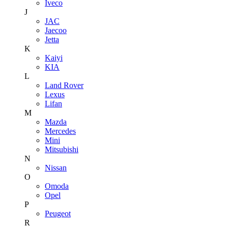
Iveco
J
JAC
Jaecoo
Jetta
K
Kaiyi
KIA
L
Land Rover
Lexus
Lifan
M
Mazda
Mercedes
Mini
Mitsubishi
N
Nissan
O
Omoda
Opel
P
Peugeot
R