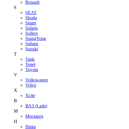
Renault
S
SEAT
Skoda
Smart
Solaris
Sollers
SsangYong
Subaru
Suzuki
T
Tank
Tenet
Toyota
V
Volkswagen
Volvo
X
Xcite
В
ВАЗ (Lada)
М
Москвич
Н
Нива