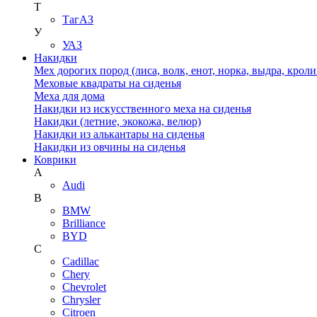
Т
ТагАЗ
У
УАЗ
Накидки
Мех дорогих пород (лиса, волк, енот, норка, выдра, кроли
Меховые квадраты на сиденья
Меха для дома
Накидки из искусственного меха на сиденья
Накидки (летние, экокожа, велюр)
Накидки из алькантары на сиденья
Накидки из овчины на сиденья
Коврики
A
Audi
B
BMW
Brilliance
BYD
C
Cadillac
Chery
Chevrolet
Chrysler
Citroen